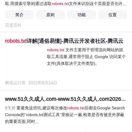
取,而搜索引擎则通过读取
robots.txt
文件来识别这个页面是否允许被
抓取。但是,这个
robots协议
不是防火墙,也没有强制执行力,搜索引
简介
原则
功能
位置
擎完全可以忽视
robots.txt
文件去抓取网页的快照。如果想单独定义
搜索引擎的漫游器访问子目录时的行为，那么可以将自定的设置合
百度百科
并到根目录下的
robots.txt
，或者使用robots元数据（Metadata，又
称元数据）。
robots协议
并不是一个规范，而只是约定俗成的，所
robots.txt
详解[通俗易懂]-腾讯云开发者社区-腾讯云
以并不能保证网站的隐私。
robots.txt
文件主要用于管理流向网站的抓
取工具流量,通常用于阻止 Google 访问某个
文件(具体取决于文件类型)。
腾讯云计算
2022年8月14日
www.51久久成人.com-www.51久久成人.com2026最新版vv...
8天前
要避免这些坑,建议每次修改
robots.txt
后都去Google Search
Console的“robots.txt测试工具”里验证一遍,检查是否有被意外屏蔽
的重要页面,同时...