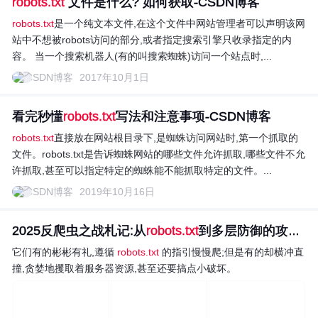
robots.txt
文件是什么? 如何获取-CSDN博客
robots.txt
是一个纯文本文件,在这个文件中网站管理者可以声明该网
站中不想被robots访问的部分,或者指定搜索引擎只收录指定的内
容。 当一个搜索机器人(有的叫搜索蜘蛛)访问一个站点时,...
CSDN博客
2017年10月1日
看完秒懂
robots.txt
写法和注意事项-CSDN博客
robots.txt
直接放在网站根目录下,是蜘蛛访问网站时,第一个抓取的
文件。robots.txt是告诉蜘蛛网站的哪些文件允许抓取,哪些文件不允
许抓取,甚至可以指定特定的蜘蛛能不能抓取特定的文件。...
CSDN博客
2019年10月16日
2025反爬虫之战札记:从
robots.txt
到多层防御的攻防...
它们有的彬彬有礼,遵循
robots.txt
的指引慢慢爬;但是有的却横冲直
撞,贪婪地攫取着服务器资源,甚至还要搞点小破坏。