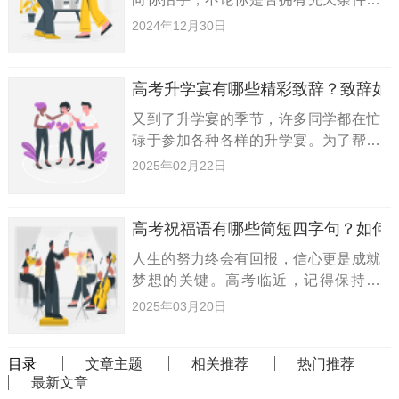
高中的科目学习都有其独特的方法和技
2024年12月30日
巧。以下，小编为大家整理了一些关于
高中文科的实用学习经验和方法，供大
家参考。政治学科的学习策略：首
高考升学宴有哪些精彩致辞？致辞如
又到了升学宴的季节，许多同学都在忙
碌于参加各种各样的升学宴。为了帮助
大家更好地准备，特意整理了一些高考
2025年02月22日
升学宴的致辞范文，供大家参考。高考
升学宴致辞范文一：尊敬的各位来宾、
亲爱的朋友们：大家好！今天，大
高考祝福语有哪些简短四字句？如何
人生的努力终会有回报，信心更是成就
梦想的关键。高考临近，记得保持微
笑，放松心情。保持良好的作息，避免
2025年03月20日
焦虑，迎接这场人生的重要考试。祝你
高考顺利，名列前茅！以下是为大家准
目录
文章主题
相关推荐
热门推荐
备的简短四字高考祝福语，希望能为
最新文章