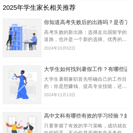
2025年学生家长相关推荐
你知道高考失败后的出路吗？是否了
高考失败的新出路：选择走出国留学的
道路，也许是一个新的选择。优秀的考
生可以考虑在国际上享有声誉的大学深
2024年10月02日
造，未达到重点线的考生可以考虑进入
美国排名前200位、英国、澳大利亚、
加拿大等国家排名前50位的院
大学生如何找到暑假工作？有哪些适
大学生暑期兼职首先明确自己的工作目
的：你是想赚钱、提高专业技能，还是
锻炼为人处世能力呢?想简简单单赚钱
2024年11月13日
可选择服务员、家教等；想提高专业技
能要根据专业选择职业；想锻炼为人处
世能力可选择推销员。大学生暑期
高中文科有哪些有效的学习经验？如
只要掌握了有效的学习策略，成功就在
向你招手，不论你是否拥有先天条件！