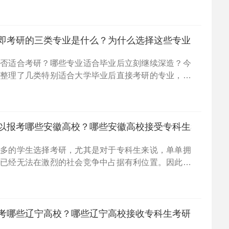
竞争也非常残酷。接下来，我们将分析目前最具挑战性
看你的目
即考研的三类专业是什么？为什么选择这些专业？
是否适合考研？哪些专业适合毕业后立刻继续深造？今
家整理了几类特别适合大学毕业后直接考研的专业，希
做出明智的选择。基础学科专业：基础学科类专业主要
理论素
以报考哪些安徽高校？哪些安徽高校接受专科生考研？
越多的学生选择考研，尤其是对于专科生来说，单单拥
凭已经无法在激烈的社会竞争中占据有利位置。因此，
为了一种趋势。接下来，小编将为大家介绍目前专科生
省部分
考哪些辽宁高校？哪些辽宁高校接收专科生考研？