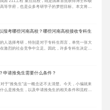
我国“211工程”重点院校，既是国家首批获得博士和硕
的高等学府，也是众多考研学子的梦想目标。本文将为
西北大学研究生的学费情况及新生入学时需要注意的事
以报考哪些河南高校？哪些河南高校接收专科生考研？
多的人选择考研，特别是对于专科生而言，单凭一张大
以在激烈的社会竞争中立足。因此，许多专科生决定通
自己。接下来，小编将为大家介绍当前专科生可以报考
帮助大
？申请推免生需要什么条件？
对于“推免生”这一概念还不太清楚。今天，小编就来
下什么是推免生，以及申请推免生的相关条件和流程，
家更好地理解并做好准备。推免生是什么？：推免生，
指在