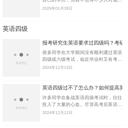
高考的通过率心存疑虑。到底成人高考
2025年01月28日
的通过率高吗？下面，我们将为大家详
细解析。成人高考的通过率如何？：成
人高考的通过率相对较高，通常在
英语四级
报考研究生英语要求过四级吗？考研
很多同学在大学期间没有顺利通过英语
四级或六级考试，临近毕业时又有考研
的打算。那么，大家肯定会好奇，四级
2024年12月13日
成绩对考研的影响到底有多大？如果四
级没过，是否还能报考研究生，复试时
会不会因此被卡住？今天，小编就
英语四级过不了怎么办？如何提高英
许多同学在备战英语四级考试时，往往
投入了大量的心血。尽管高考后英语水
平足以应付四级考试，但由于大学一年
2024年12月12日
级的懒散，缺乏有效的复习，最终未能
顺利通过四级。那么，大学生应该如何