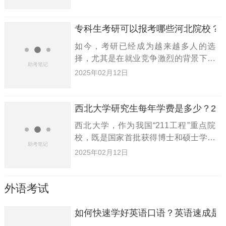
学历的重要性。那么，对于2023年有意
向报考研究生的专科生，哪些重庆的院
校是可以选择的呢？接下来，
专科生考研可以报考哪些河北院校？
如今，考研已经成为越来越多人的选
择，尤其是在就业竞争激烈的背景下，
许多大学生意识到了学历的重要性。尤
2025年02月12日
其是专科生，他们对于如何通过考研提
升自己的竞争力尤为关注。那么，2023
年专科生能够报考哪些河北院校
西北大学研究生每年学费是多少？20
西北大学，作为我国“211工程”重点院
校，既是国家首批获得博士和硕士学位
授予权的高等学府，也是众多考研学子
2025年02月12日
的梦想目标。本文将为大家详细介绍西
北大学研究生的学费情况及新生入学时
需要注意的事项，希望能为有
外语考试
如何快速学好英语口语？英语速成是