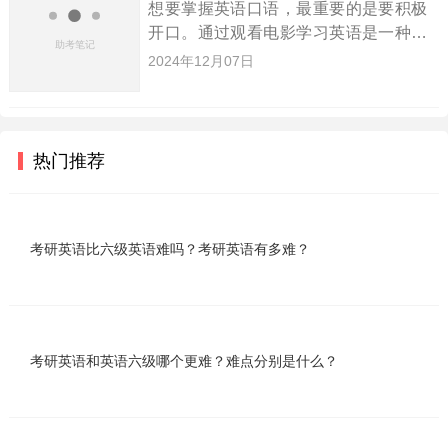
想要掌握英语口语，最重要的是要积极
开口。通过观看电影学习英语是一种非
常有效的方法。接下来，小编为大家整
2024年12月07日
理了一些快速提升英语口语的建议，希
望对大家有所帮助。前往英语国家：在
英语国家实践口语，和当地人面对
热门推荐
考研英语比六级英语难吗？考研英语有多难？
考研英语和英语六级哪个更难？难点分别是什么？