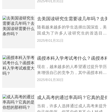
2025年01月31日
研究生教育的高含金量和广阔的就业前
景，吸引了众多学子的目光。那么，去
美国读研究生究竟需要多长时间？学
去美国读研究生需要读几年吗？去美
随着越来越多的学生选择出国深造，美
国成为了许多人读研究生的首选目的
地。然而，关于美国研究生学制及入学
2025年01月31日
要求，很多同学可能并不清楚。今天，
小编将为大家详细解析去美国读研究生
的学制以及所需的条件，希望对你的
函授本科入学考试考什么？函授本科
现在，越来越多的人希望通过提升学历
来增强自己的竞争力，其中函授本科成
为了许多职场人士的首选。然而，许多
2025年01月30日
人对于函授本科入学考试内容不太了
解，甚至对考试难度心存疑虑。接下
来，小编将为大家详细解析函授本科入
成人高考的通过率高吗？它真的是你
当前，许多人选择通过成人高考来提升
自己的学历，但其中也有不少人对成人