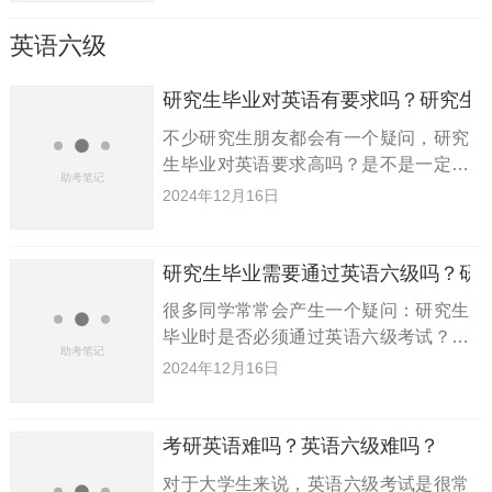
英语到底有多难？今天，小编将为大家
解答这些疑问，欢迎大家继续阅读。
英语六级
研究生毕业对英语有要求吗？研究生
不少研究生朋友都会有一个疑问，研究
生毕业对英语要求高吗？是不是一定要
通过六级考试呢？今天小编就来给大家
2024年12月16日
解答一下，希望能帮到你们。研究生毕
业对英语有要求吗：通常来说，研究生
毕业对英语水平并没有硬性要求，
研究生毕业需要通过英语六级吗？研
很多同学常常会产生一个疑问：研究生
毕业时是否必须通过英语六级考试？对
于研究生的英语水平，是否有明确的要
2024年12月16日
求呢？今天小编就来为大家解答这一问
题，希望能够帮助到大家。研究生毕业
必须通过英语六级吗：通常情况下
考研英语难吗？英语六级难吗？
对于大学生来说，英语六级考试是很常