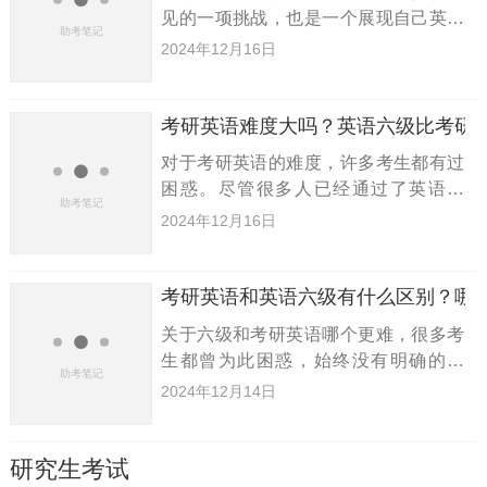
见的一项挑战，也是一个展现自己英语
水平的重要方式，同时还可以为今后的
2024年12月16日
职业发展提供有力支持。而考研英语同
样是进入研究生阶段的重要考核环节。
很多同学可能会好奇，考研英语和
考研英语难度大吗？英语六级比考研
对于考研英语的难度，许多考生都有过
困惑。尽管很多人已经通过了英语六
级，但在考研英语中仍然感到压力山
2024年12月16日
大。那么，考研英语真的很难吗？它与
英语六级相比，哪个更具挑战性呢？接
下来，我们就一起来分析一下这些问题
考研英语和英语六级有什么区别？哪
关于六级和考研英语哪个更难，很多考
生都曾为此困惑，始终没有明确的答
案。今天，小编就来和大家聊聊考研英
2024年12月14日
语和六级英语的区别，帮助大家理清两
者的难度差异。考研英语与六级英语：
考察目的的不同：大学英语的学习，
研究生考试