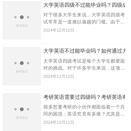
高效学习，才能顺利通过英语四级
大学英语四级不过能毕业吗？四级成
对于很多大学生来说，大学英语四级考
试常常是一道难以逾越的门槛。由于各
种原因，很多学生在学习过程中逐渐失
2024年12月12日
去对英语的兴趣。那么，若是没有通过
大学英语四级考试，是否还能顺利毕业
呢？大学生又该如何高效学习英语
大学英语不过能毕业吗？如何通过大
大学英语四级考试是每个大学生都要面
对的挑战。对于许多学生来说，这项考
试常常成为他们学习生活中的一大难
2024年12月12日
题。很多学校规定，只有到了大二才能
报考英语四级，而到这个时候，许多学
生可能已经远离了英语，甚至忘记了
考研英语需要过四级吗？考研英语有
很多想要考研的小伙伴都面临着一个共
同的困惑：英语究竟有多难？尤其是英
语这一科目常常是大家的薄弱项。那
2024年12月11日
么，考研英语真的需要过四级吗？考研