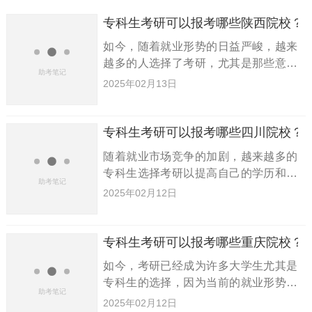
专科生考研可以报考哪些陕西院校？
如今，随着就业形势的日益严峻，越来
越多的人选择了考研，尤其是那些意识
到学历重要性的大学生们，专科生也不
2025年02月13日
例外。今天，小编将为大家介绍一些
2023年专科生可以报考的陕西院校，以
及专科生考研的难易程度，希望
专科生考研可以报考哪些四川院校？
随着就业市场竞争的加剧，越来越多的
专科生选择考研以提高自己的学历和竞
争力。在这种情况下，许多专科生开始
2025年02月12日
关注哪些四川院校可以报考，并且希望
了解相关的考研常识。今天，小编就为
大家介绍2023年专科生可以报
专科生考研可以报考哪些重庆院校？
如今，考研已经成为许多大学生尤其是
专科生的选择，因为当前的就业形势非
常严峻，越来越多的人认识到拥有更高
2025年02月12日