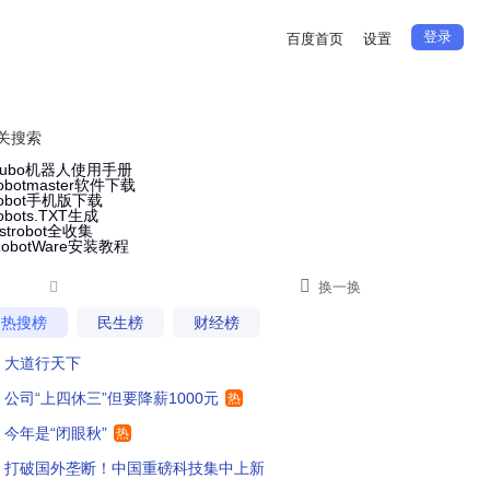
登录
百度首页
设置
关搜索
aubo机器人使用手册
obotmaster软件下载
robot手机版下载
obots.TXT生成
strobot全收集
RobotWare安装教程


换一换
热搜榜
民生榜
财经榜
大道行天下
公司“上四休三”但要降薪1000元
热
今年是“闭眼秋”
热
打破国外垄断！中国重磅科技集中上新