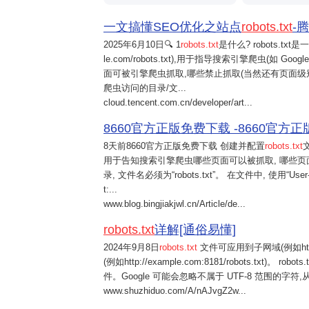
一文搞懂SEO优化之站点
robots.txt
-
2025年6月10日
🔍 1
robots.txt
是什么? robots.tx
le.com/robots.txt),用于指导搜索引擎爬虫(如 Go
面可被引擎爬虫抓取,哪些禁止抓取(当然还有页面级
爬虫访问的目录/文...
cloud.tencent.com.cn/developer/art...
8660官方正版免费下载 -8660官方正版免
8天前
8660官方正版免费下载 创建并配置
robots.txt
用于告知搜索引擎爬虫哪些页面可以被抓取, 哪些页
录, 文件名必须为“robots.txt”。 在文件中, 使用“Us
t:...
www.blog.bingjiakjwl.cn/Article/de...
robots.txt
详解[通俗易懂]
2024年9月8日
robots.txt
文件可应用到子网域(例如https://
(例如http://example.com:8181/robots.txt)。 
件。Google 可能会忽略不属于 UTF-8 范围的字符,从
www.shuzhiduo.com/A/nAJvgZ2w...