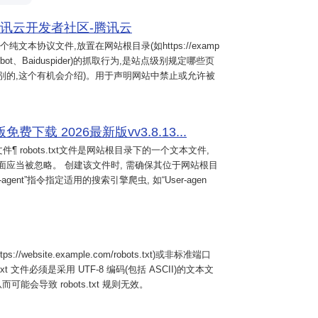
腾讯云开发者社区-腾讯云
t是一个纯文本协议文件,放置在网站根目录(如https://examp
oglebot、Baiduspider)的抓取行为,是站点级别规定哪些页
别的,这个有机会介绍)。用于声明网站中禁止或允许被
费下载 2026最新版vv3.8.13...
文件¶ robots.txt文件是网站根目录下的一个文本文件,
面应当被忽略。 创建该文件时, 需确保其位于网站根目
er-agent”指令指定适用的搜索引擎爬虫, 如“User-agen
website.example.com/robots.txt)或非标准端口
robots.txt 文件必须是采用 UTF-8 编码(包括 ASCII)的文本文
而可能会导致 robots.txt 规则无效。