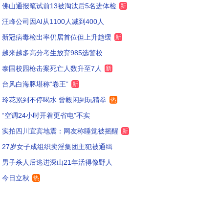
佛山通报笔试前13被淘汰后5名进体检
新
汪峰公司因AI从1100人减到400人
新冠病毒检出率仍居首位但上升趋缓
新
越来越多高分考生放弃985选警校
泰国校园枪击案死亡人数升至7人
新
台风白海豚堪称“卷王”
新
玲花累到不停喝水 曾毅闲到玩猜拳
热
“空调24小时开着更省电”不实
实拍四川宜宾地震：网友称睡觉被摇醒
新
27岁女子成组织卖淫集团主犯被通缉
男子杀人后逃进深山21年活得像野人
今日立秋
热