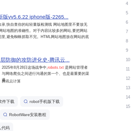
4
5
.6.22 iphone版-2265...
6
收录,快自查你的站轻量版检测线 网站地图里不要放无
持网站地图的准确性。对于内容比较多的网站,要把网站
7
里,避免蜘蛛抓取不完。HTML网站地图放在网站的底
8
9
层防御的攻防进化史-腾讯云...
10
2025年8月28日
这场战争中,
robots.txt
是网站管理者
11
与网络爬虫之间进行沟通的第一个、也是最重要的渠
12
道。...
腾讯云计算
13
14
er软件下载
robot手机版下载
15
RobotWare安装教程
人代码