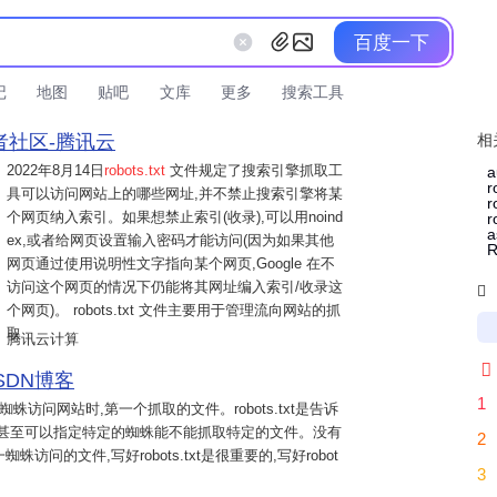
百度一下
记
地图
贴吧
文库
更多
搜索工具
者社区-腾讯云
相
2022年8月14日
robots.txt
文件规定了搜索引擎抓取工
r
具可以访问网站上的哪些网址,并不禁止搜索引擎将某
个网页纳入索引。如果想禁止索引(收录),可以用noind
r
a
ex,或者给网页设置输入密码才能访问(因为如果其他
网页通过使用说明性文字指向某个网页,Google 在不
访问这个网页的情况下仍能将其网址编入索引/收录这

个网页)。 robots.txt 文件主要用于管理流向网站的抓
取
腾讯云计算

SDN博客
1
蛛访问网站时,第一个抓取的文件。robots.txt是告诉
,甚至可以指定特定的蜘蛛能不能抓取特定的文件。没有
2
的文件,写好robots.txt是很重要的,写好robot
3