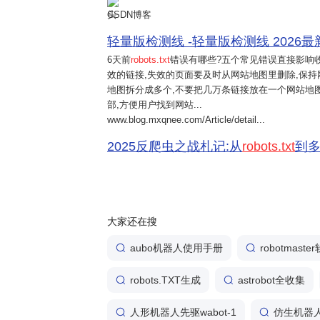
CSDN博客
轻量版检测线 -轻量版检测线 2026最新版vv5
6天前
robots.txt
错误有哪些?五个常见错误直接影响
效的链接,失效的页面要及时从网站地图里删除,保
地图拆分成多个,不要把几万条链接放在一个网站地图
部,方便用户找到网站...
www.blog.mxqnee.com/Article/detail...
2025反爬虫之战札记:从
robots.txt
到多
大家还在搜
aubo机器人使用手册
robotmast
robots.TXT生成
astrobot全收集
人形机器人先驱wabot-1
仿生机器