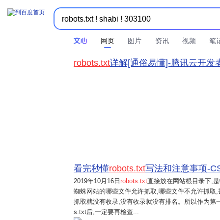
网页
图片
资讯
视频
笔
robots.txt
详解[通俗易懂]-腾讯云开发
看完秒懂
robots.txt
写法和注意事项-C
2019年10月16日
robots.txt
直接放在网站根目录下,是蜘
蜘蛛网站的哪些文件允许抓取,哪些文件不允许抓取
抓取就没有收录,没有收录就没有排名。所以作为第一蜘蛛访问
s.txt后,一定要再检查...