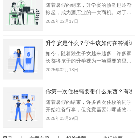
随着暑假的到来，升学宴的热潮也逐渐
掀起，成为酒店业的一大商机。对于酒
店商家而言，这是一个不可多得的机
2025年02月17日
会，吸引举办升学宴的客户。为了迎接
这一商机，商家们需要精心设计广告
语，才能打动广大家长和学子。今天，
升学宴是什么？学生该如何在答谢词
如今，随着独生子女越来越多，许多家
长都将孩子的升学视为一项重要的里程
碑。为了庆祝孩子的这一成就，举办升
2025年02月18日
学宴已经成为了不少家庭的选择。接下
来，小编将为大家整理一些升学宴中学
生答谢词的参考，希望对大家有所
你第一次住校需要带什么东西？有哪
随着暑假的结束，许多首次住校的同学
开始准备行李，但究竟需要带哪些物品
可能并不明确。为此，小编为大家整理
2025年03月29日
了一份详细的清单，希望能为你的住校
生活提供帮助。住校必备物品清单：文