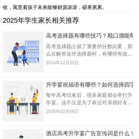
收，寓意着孩子未来能够财源滚滚，硕果累累。
2025年学生家长相关推荐
高考选择题有哪些技巧？顺口溜能帮
高考选择题占据了重要的分数比重，那
么在解答这些选择题时，有哪些有效的
技巧和方法可以帮助提高成绩呢？小编
2024年12月22日
为大家整理了一份关于《高考选择题解
答技巧》的顺口溜，希望对各位考生有
所启发和帮助！语文选择题解答技
升学宴祝福语有哪些？如何选择四字
每年高考结束后，很多家庭都会举行升
学宴。这不仅是为了表达对亲朋好友和
老师的感恩之情，也是对自己未来深造
2025年02月09日
的一种激励。今天，小编为大家整理了
一些升学宴的四字祝福语，供大家参
考。升学宴祝福语集锦：1：高考是
酒店高考升学宴广告宣传词是什么？