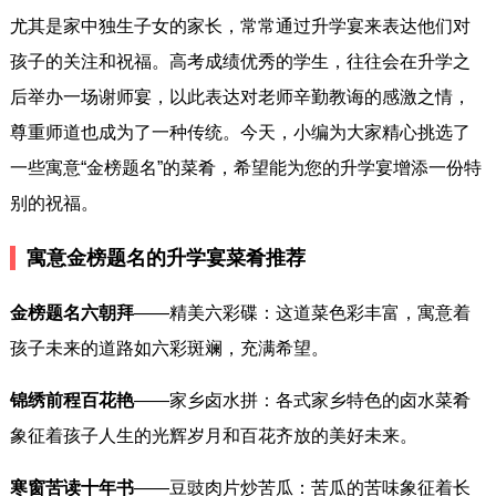
尤其是家中独生子女的家长，常常通过升学宴来表达他们对
孩子的关注和祝福。高考成绩优秀的学生，往往会在升学之
后举办一场谢师宴，以此表达对老师辛勤教诲的感激之情，
尊重师道也成为了一种传统。今天，小编为大家精心挑选了
一些寓意“金榜题名”的菜肴，希望能为您的升学宴增添一份特
别的祝福。
寓意金榜题名的升学宴菜肴推荐
金榜题名六朝拜
——精美六彩碟：这道菜色彩丰富，寓意着
孩子未来的道路如六彩斑斓，充满希望。
锦绣前程百花艳
——家乡卤水拼：各式家乡特色的卤水菜肴
象征着孩子人生的光辉岁月和百花齐放的美好未来。
寒窗苦读十年书
——豆豉肉片炒苦瓜：苦瓜的苦味象征着长