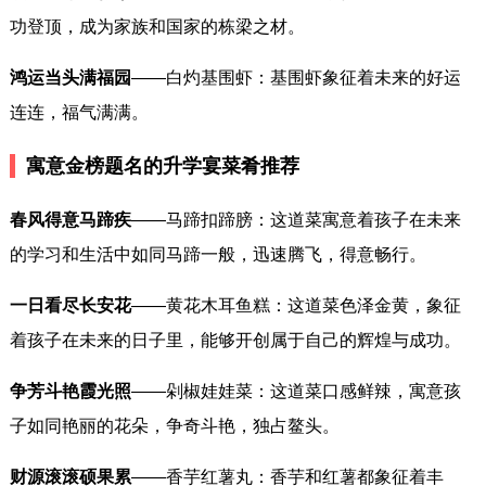
功登顶，成为家族和国家的栋梁之材。
鸿运当头满福园
——白灼基围虾：基围虾象征着未来的好运
连连，福气满满。
寓意金榜题名的升学宴菜肴推荐
春风得意马蹄疾
——马蹄扣蹄膀：这道菜寓意着孩子在未来
的学习和生活中如同马蹄一般，迅速腾飞，得意畅行。
一日看尽长安花
——黄花木耳鱼糕：这道菜色泽金黄，象征
着孩子在未来的日子里，能够开创属于自己的辉煌与成功。
争芳斗艳霞光照
——剁椒娃娃菜：这道菜口感鲜辣，寓意孩
子如同艳丽的花朵，争奇斗艳，独占鳌头。
财源滚滚硕果累
——香芋红薯丸：香芋和红薯都象征着丰