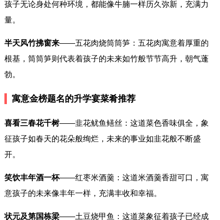
孩子无论身处何种环境，都能像牛腩一样历久弥新，充满力
量。
半天风竹拂窗来
——五花肉烧筒筒笋：五花肉寓意着厚重的
根基，筒筒笋则代表着孩子的未来如竹般节节高升，朝气蓬
勃。
寓意金榜题名的升学宴菜肴推荐
喜看三春花千树
——韭花鱿鱼鳝丝：这道菜色香味俱全，象
征孩子如春天的花朵般绚烂，未来的事业如韭花般不断盛
开。
笑饮丰年酒一杯
——红枣米酒羹：这道米酒羹香甜可口，寓
意孩子的未来像丰年一样，充满丰收和幸福。
状元及第国栋梁
——土豆烧甲鱼：这道菜象征着孩子已经成