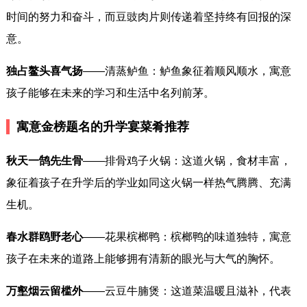
时间的努力和奋斗，而豆豉肉片则传递着坚持终有回报的深
意。
独占鳌头喜气扬
——清蒸鲈鱼：鲈鱼象征着顺风顺水，寓意
孩子能够在未来的学习和生活中名列前茅。
寓意金榜题名的升学宴菜肴推荐
秋天一鹄先生骨
——排骨鸡子火锅：这道火锅，食材丰富，
象征着孩子在升学后的学业如同这火锅一样热气腾腾、充满
生机。
春水群鸥野老心
——花果槟榔鸭：槟榔鸭的味道独特，寓意
孩子在未来的道路上能够拥有清新的眼光与大气的胸怀。
万壑烟云留槛外
——云豆牛腩煲：这道菜温暖且滋补，代表