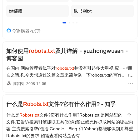
txt链接
纵书网txt
QQ浏览器内打开
如何使用
robots.txt
及其详解 - yuzhongwusan -
博客园
在国内,网站管理者似乎对
robots.txt
并没有引起多大重视,应一些朋
友之请求,今天想通过这篇文章来简单谈一下robots.txt的写作。 ro
bots.txt基本介绍 robots.txt是一个纯文本文件,...
博客园
2008-12-06
什么是
Robots.txt
文件?它有什么作用? - 知乎
什么是
Robots.txt
文件?它有什么作用?Robots.txt 是网站里的一个
文件,它告诉搜索引擎抓取工具(蜘蛛)禁止或允许抓取网站的哪些内
容.主流搜索引擎(包括 Google、Bing 和 Yahoo)都能够识别并尊重
Robots.txt的要求.如需查看网站是否有...