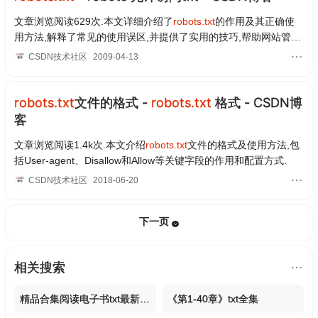
虫的配置....
文章浏览阅读629次.本文详细介绍了
robots.txt
的作用及其正确使
用方法,解释了常见的使用误区,并提供了实用的技巧,帮助网站管理
员更好地管理和优化搜索引擎蜘蛛的抓取行为...
CSDN技术社区
2009-04-13
robots.txt
文件的格式 -
robots.txt
格式 - CSDN博
客
文章浏览阅读1.4k次.本文介绍
robots.txt
文件的格式及使用方法,包
括User-agent、Disallow和Allow等关键字段的作用和配置方式.
CSDN技术社区
2018-06-20
下一页
相关搜索
精品合集阅读电子书txt最新章节
《第1-40章》txt全集