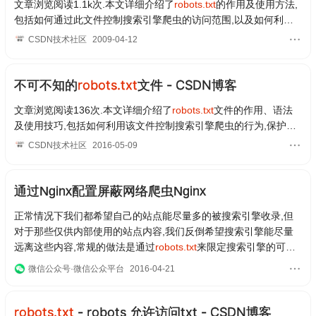
文章浏览阅读1.1k次.本文详细介绍了
robots.txt
的作用及使用方法,
包括如何通过此文件控制搜索引擎爬虫的访问范围,以及如何利用R
obots META标签来指导爬虫如何抓取特定页面...
CSDN技术社区
2009-04-12
不可不知的
robots.txt
文件 - CSDN博客
文章浏览阅读136次.本文详细介绍了
robots.txt
文件的作用、语法
及使用技巧,包括如何利用该文件控制搜索引擎爬虫的行为,保护网
站隐私,提升网站性能.
CSDN技术社区
2016-05-09
通过Nginx配置屏蔽网络爬虫Nginx
正常情况下我们都希望自己的站点能尽量多的被搜索引擎收录,但
对于那些仅供内部使用的站点内容,我们反倒希望搜索引擎能尽量
远离这些内容,常规的做法是通过
robots.txt
来限定搜索引擎的可收
录范围,但这个仅仅是个规约并不能保证所有网络爬虫都会遵循它,
微信公众号·微信公众平台
2016-04-21
所以除了给出明确的robots.txt协议,我们还需要通过User-Agent进
一步的做限制,如果这还不够,那我们就需要考虑是不是加个权限认
证什么的了,今天就来分享下通过robots.txt和Nginx配置屏蔽网络爬
robots.txt
- robots 允许访问txt - CSDN博客