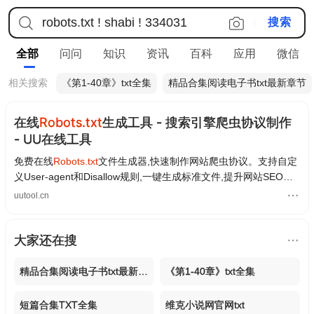
全部
问问
知识
资讯
百科
应用
微信
相关搜索
《第1-40章》txt全集
精品合集阅读电子书txt最新章节
在线
Robots.txt
生成工具 - 搜索引擎爬虫协议制作
- UU在线工具
免费在线
Robots.txt
文件生成器,快速制作网站爬虫协议。支持自定
义User-agent和Disallow规则,一键生成标准文件,提升网站SEO友
好度。
uutool.cn
大家还在搜
精品合集阅读电子书txt最新章节
《第1-40章》txt全集
短篇合集TXT全集
维克小说网官网txt