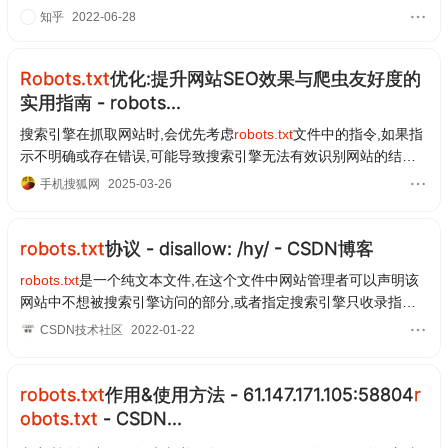
知乎
2022-06-28
Robots.txt
优化:提升网站SEO效果与爬虫友好度的
实用指南 - robots...
搜索引擎在抓取网站时,会优先考虑
robots.txt
文件中的指令,如果指
示不明确或存在错误,可能导致搜索引擎无法有效识别网站的结构
和重要性,进而影响到网站的排名和流量。在编...
手机搜狐网
2025-03-26
robots.txt
协议 - disallow: /hy/ - CSDN博客
robots.txt
是一个纯文本文件,在这个文件中网站管理者可以声明该
网站中不想被搜索引擎访问的部分,或者指定搜索引擎只收录指定
的内容。网站通过
robots.txt
(爬虫协议)告诉搜索...
CSDN技术社区
2022-01-22
robots.txt
作用&使用方法 - 61.147.171.105:58804
r
obots.txt
- CSDN...