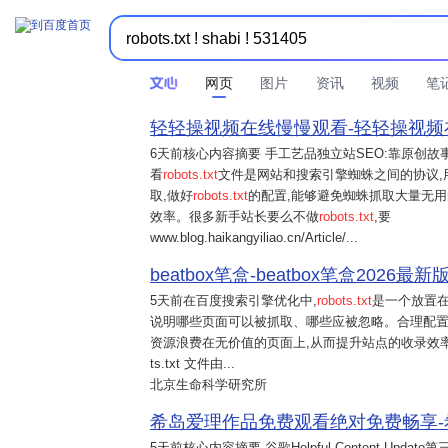
网页
图片
资讯
视频
笔
轻轻操视频在线慢慢观看-轻轻操视频在线慢
6天前
核心内容摘要 手工艺品独立站SEO:靠原创
看
robots.txt
文件是网站和搜索引擎蜘蛛之间的协议,
取,做好
robots.txt
的配置,能够避免蜘蛛抓取大量无用
效率。很多新手站长要么不做
robots.txt
,要
www.blog.haikangyiliao.cn/Article/...
beatbox笔盒-beatbox笔盒2026最新版v
5天前
在百度搜索引擎优化中,
robots.txt
是一个放置在网
说明哪些页面可以被抓取、哪些应被忽略。合理配置 ro
资源浪费在无价值的页面上,从而提升站点的收录效率。 ro
ts.txt 文件由...
北京生命科学研究所
希岛爱理作品免费观看绝对免费畅享-希
5天前
核心内容摘要 谷歌Helpful Content U