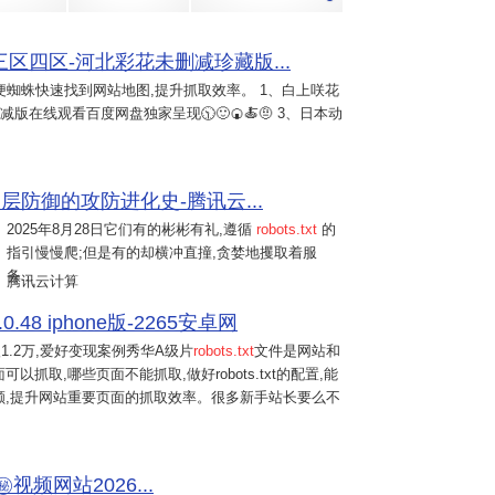
四区-河北彩花未删减珍藏版...
便蜘蛛快速找到网站地图,提升抓取效率。 1、白上咲花
删减版在线观看百度网盘独家呈现🕥🙂🍘🍝🤨 3、日本动
层防御的攻防进化史-腾讯云...
2025年8月28日
它们有的彬彬有礼,遵循
robots.txt
的
指引慢慢爬;但是有的却横冲直撞,贪婪地攫取着服
务...
腾讯云计算
48 iphone版-2265安卓网
1.2万,爱好变现案例秀华A级片
robots.txt
文件是网站和
取,哪些页面不能抓取,做好robots.txt的配置,能
额,提升网站重要页面的抓取效率。很多新手站长要么不
️视频网站2026...