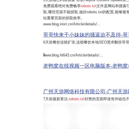
免费观看绝对免费畅享
robots.txt
文件是网站和搜索
取,哪些页面不能抓取,做好robots.txt的配置,
站重要页面的抓取效率。
www.blog.inixt.cn/Article/details/...
哥哥快来干小妹妹的骚逼迫不及待-哥哥
6天前
餐饮连锁扩张,连锁餐饮本地SEO需求翻倍哥
5
www.blog.ht643.cn/Article/details/...
老鸭窝在线视频一区电脑版本-老鸭窝在
广州天游网络科技有限公司-广州天游网络
7天前
最新算法:
robots.txt
封禁的页面即使有外链也不