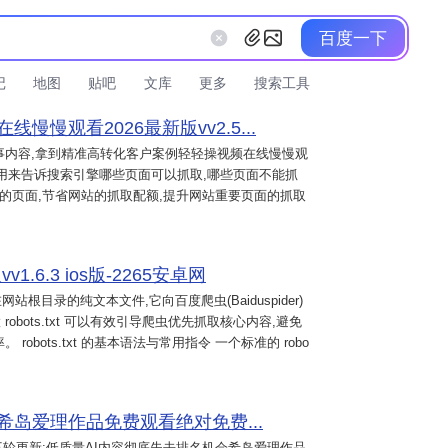
百度一下
记
地图
贴吧
文库
更多
搜索工具
慢观看2026最新版vv2.5...
故事内容,拿到精准高转化客户案例轻轻操视频在线慢慢观
用来告诉搜索引擎哪些页面可以抓取,哪些页面不能抓
的页面,节省网站的抓取配额,提升网站重要页面的抓取
v1.6.3 ios版-2265安卓网
站根目录的纯文本文件,它向百度爬虫(Baiduspider)
bots.txt 可以有效引导爬虫优先抓取核心内容,避免
bots.txt 的基本语法与常用指令 一个标准的 robo
岛爱理作品免费观看绝对免费...
pdate第三轮更新:低质量AI内容彻底失去排名机会希岛爱理作品