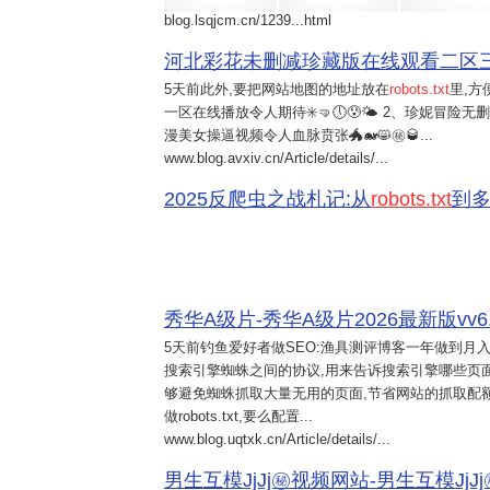
blog.lsqjcm.cn/1239...html
河北彩花未删减珍藏版在线观看二区三区
5天前
此外,要把网站地图的地址放在
robots.txt
里,方
一区在线播放令人期待✳️🤜🕔😰🌤 2、珍妮冒险无
漫美女操逼视频令人血脉贲张🐲🐋😸㊙️🥃...
www.blog.avxiv.cn/Article/details/...
2025反爬虫之战札记:从
robots.txt
到多
秀华A级片-秀华A级片2026最新版vv6.0.
5天前
钓鱼爱好者做SEO:渔具测评博客一年做到月入
搜索引擎蜘蛛之间的协议,用来告诉搜索引擎哪些页面可以抓
够避免蜘蛛抓取大量无用的页面,节省网站的抓取配
做robots.txt,要么配置...
www.blog.uqtxk.cn/Article/details/...
男生互模JjJj㊙️视频网站-男生互模JjJj㊙