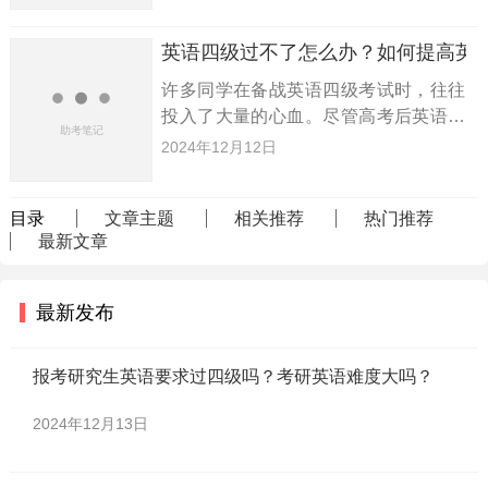
报考英语四级，而到这个时候，许多学
生可能已经远离了英语，甚至忘记了
英语四级过不了怎么办？如何提高英
许多同学在备战英语四级考试时，往往
投入了大量的心血。尽管高考后英语水
平足以应付四级考试，但由于大学一年
2024年12月12日
级的懒散，缺乏有效的复习，最终未能
顺利通过四级。那么，大学生应该如何
目录
文章主题
相关推荐
热门推荐
高效学习，才能顺利通过英语四级
最新文章
最新发布
报考研究生英语要求过四级吗？考研英语难度大吗？
2024年12月13日