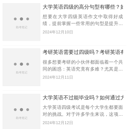
大学英语四级的高分句型有哪些？如
想要在大学四级英语作文中取得好成
绩，提前掌握一些常用的句型是提升分
数的有效策略。以下是小编精心整理的
2024年12月10日
大学四级高分句型，希望能为大家提供
帮助。大学英语四级高分句型大全：1.
不言而喻...It is e
考研英语需要过四级吗？考研英语有
很多想要考研的小伙伴都面临着一个共
同的困惑：英语究竟有多难？尤其是英
语这一科目常常是大家的薄弱项。那
2024年12月11日
么，考研英语真的需要过四级吗？考研
英语到底有多难？今天，小编将为大家
解答这些疑问，欢迎大家继续阅读。
大学英语不过能毕业吗？如何通过大
大学英语四级考试是每个大学生都要面
对的挑战。对于许多学生来说，这项考
试常常成为他们学习生活中的一大难
2024年12月12日
题。很多学校规定，只有到了大二才能