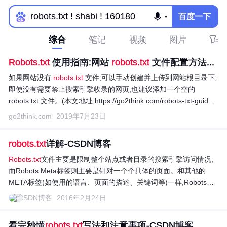
百度一下
综合
笔记
视频
图片
Robots.txt
使用指南:网站
robots.txt
文件配置方法...
如果网站没有
robots.txt
文件,可以手动创建并上传到网站根目录下;
即使没有需要禁止搜索引擎收录的网页,也建议添加一个空的
robots.txt 文件。(本文地址:https://go2think.com/robots-txt-guide/)
请注意文中的“仅” “允许” “禁止”的区别! <table><tr><th>规则说明
go2think.com
2019年7月23日
</th><th>指令示例<
robots.txt
详解-CSDN博客
Robots.txt
文件主要是限制整个站点或者目录的搜索引擎访问情况,
而Robots Meta标签则主要是针对一个个具体的页面。和其他的
META标签(如使用的语言、页面的描述、关键词等)一样,Robots
Me...
CSDN博客
2016年2月24日
看完秒懂
robots.txt
写法和注意事项-CSDN博客